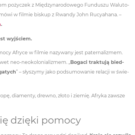
chem poży­czek z Mię­dzy­na­ro­do­we­go Fun­du­szu Walu­to­
– mówi w fil­mie biskup z Rwan­dy John Rucy­aha­na. –
m
.
est wyjściem.
omo­cy Afry­ce w fil­mie nazy­wa­ny jest pater­na­li­zmem.
et neo-neo­ko­lo­nia­li­zmem. „
Boga­ci trak­tu­ją bied­
oga­tych
” – sły­szy­my jako pod­su­mo­wa­nie rela­cji w świe­
opę, dia­men­ty, drew­no, zło­to i zie­mię. Afry­ka zawsze
się dzięki pomocy