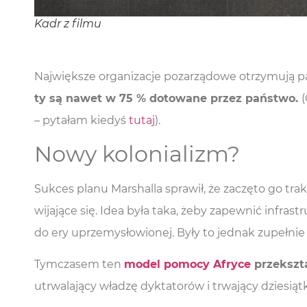
Kadr z filmu
Naj­więk­sze orga­ni­za­cje poza­rzą­do­we otrzy­mu­ją
ty są nawet w 75 % doto­wa­ne przez pań­stwo.
(
– pyta­łam kie­dyś
tutaj
).
Nowy kolonializm?
Suk­ces pla­nu Mar­shal­la spra­wił, że zaczę­to go tra
wi­ja­ją­ce się. Idea była taka, żeby zapew­nić infra­struk
do ery uprze­my­sło­wio­nej. Były to jed­nak zupeł­ni
Tym­cza­sem ten
model pomo­cy Afry­ce
prze­kszta
utrwa­la­ją­cy wła­dzę dyk­ta­to­rów i trwa­ją­cy dzie­siąt­k