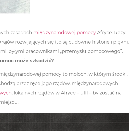
j­nych zasa­dach
mię­dzy­na­ro­do­wej pomo­cy
Afry­ce. Reży­
a­jów roz­wi­ja­ją­cych się (to są cudow­ne histo­rie i pięk­ni,
i­sta­mi, były­mi pra­cow­ni­ka­mi „prze­my­słu pomo­co­we­go”.
go pomoc może szkodzić?
ię­dzy­na­ro­do­wej pomo­cy to moloch, w któ­rym środ­ki,
­cho­dzą przez ręce jego rzą­dów, mię­dzy­na­ro­do­wych
o­wych
, lokal­nych rzą­dów w Afry­ce – ufff – by zostać na
 miejscu.