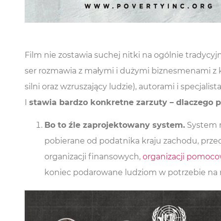
Film nie zosta­wia suchej nit­ki na ogól­nie tra­dy­cy
ser roz­ma­wia z mały­mi i duży­mi biz­nes­me­na­mi z kr
sil­ni oraz wzru­sza­ją­cy ludzie), auto­ra­mi i spe­cja­l
I
sta­wia bar­dzo kon­kret­ne zarzu­ty – dla­cze­
Bo to źle zapro­jek­to­wa­ny sys­tem.
Sys­tem m
pobie­ra­ne od podat­ni­ka kra­ju zacho­du, prze
orga­ni­za­cji finan­so­wych,
orga­ni­za­cji pomo­c
koniec poda­ro­wa­ne ludziom w potrze­bie na