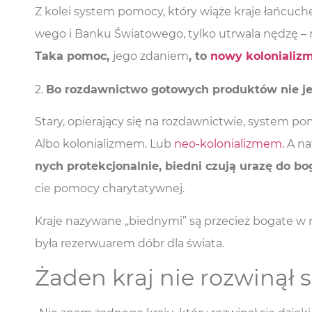
Z kolei sys­tem pomo­cy, któ­ry wią­że kra­je łań­cu­
we­go i Ban­ku Świa­to­we­go, tyl­ko utrwa­la nędzę 
Taka pomoc,
jego zda­niem
, to
nowy kolo­nia­liz
2.
Bo roz­daw­nic­two goto­wych pro­duk­tów nie j
Sta­ry, opie­ra­ją­cy się na roz­daw­nic­twie, sys­tem p
Albo kolo­nia­li­zmem. Lub
neo-kolo­nia­li­zmem.
A naw
nych pro­tek­cjo­nal­nie, bied­ni czu­ją ura­zę do b
cie pomo­cy charytatywnej.
Kra­je nazy­wa­ne „bied­ny­mi” są prze­cież boga­te w r
była rezer­wu­arem dóbr dla świata.
Żaden kraj nie rozwinął 