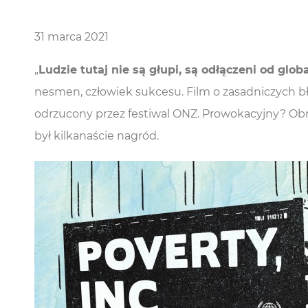
31 marca 2021
„
Ludzie tutaj nie są głu­pi, są odłą­cze­ni od glo­ba
nes­men, czło­wiek suk­ce­su. Film o zasad­ni­czych 
odrzu­co­ny przez festi­wal ONZ. Pro­wo­ka­cyj­ny? Obra
był kil­ka­na­ście nagród.