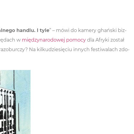
l­ne­go han­dlu. I tyle
” – mówi do kame­ry ghań­ski biz­
błę­dach w
mię­dzy­na­ro­do­wej pomo­cy
dla Afry­ki został
­zo­bur­czy? Na kil­ku­dzie­się­ciu innych festi­wa­lach zdo­