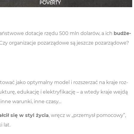
 pań­stwo­we dota­cje rzę­du 500 mln dola­rów, a ich
budże­
Czy orga­ni­za­cje poza­rzą­do­we są jesz­cze poza­rzą­do­we?
k­to­wać jako opty­mal­ny model i roz­sze­rzać na kra­je roz­
­tu­rę, edu­ka­cję i elek­try­fi­ka­cję – a wte­dy kra­je wej­dą
e inne warun­ki, inne czasy…
ł­cił się w styl życia
, wręcz w „prze­mysł pomo­co­wy”,
i lat.